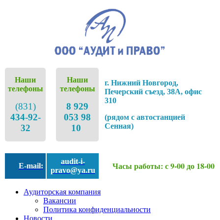
Наши
Наши
г. Нижний Новгород,
телефоны
телефоны
Печерский съезд, 38А, офис
310
(831)
8 929
434-92-
053 98
(рядом с автостанцией
Сенная)
32
10
audit-i-
Часы работы: с 9-00 до 18-00
E-mail:
pravo@ya.ru
Аудиторская компания
Вакансии
Политика конфиденциальности
Новости