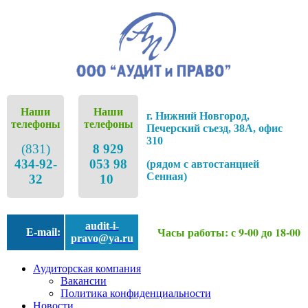
Наши
Наши
г. Нижний Новгород,
телефоны
телефоны
Печерский съезд, 38А, офис
310
(831)
8 929
434-92-
053 98
(рядом с автостанцией
Сенная)
32
10
audit-i-
Часы работы: с 9-00 до 18-00
E-mail:
pravo@ya.ru
Аудиторская компания
Вакансии
Политика конфиденциальности
Новости