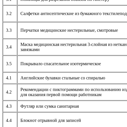
3.2
Салфетки антисептические из бумажного текстилепод
3.3
Перчатки медицинские нестерильные, смотровые
Маска медицинская нестерильная 3-слойная из неткан
3.4
завязками
3.5
Покрывало спасательное изотермическое
4.1
Английские булавки стальные со cпиралью
Рекомендации с пиктограммами по использованию из
4.2
для оказания первой помощи работникам
4.3
Футляр или сумка санитарная
4.4
Блокнот отрывной для записей