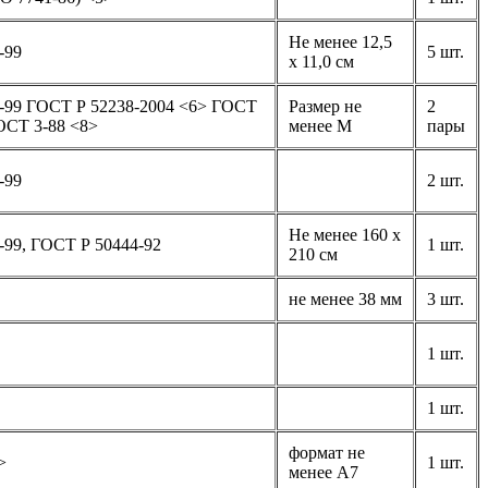
Не менее 12,5
-99
5 шт.
x 11,0 см
99 ГОСТ Р 52238-2004 <6> ГОСТ
Размер не
2
ОСТ 3-88 <8>
менее M
пары
-99
2 шт.
Не менее 160 x
99, ГОСТ Р 50444-92
1 шт.
210 см
не менее 38 мм
3 шт.
1 шт.
1 шт.
формат не
>
1 шт.
менее A7