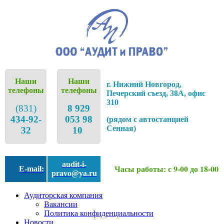
Наши
Наши
г. Нижний Новгород,
телефоны
телефоны
Печерский съезд, 38А, офис
310
(831)
8 929
434-92-
053 98
(рядом с автостанцией
Сенная)
32
10
audit-i-
Часы работы: с 9-00 до 18-00
E-mail:
pravo@ya.ru
Аудиторская компания
Вакансии
Политика конфиденциальности
Новости