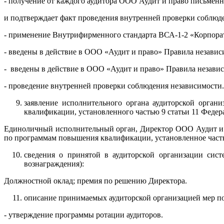
- получение от каждого аудитора ООО Аудит и право письменно
и подтверждает факт проведения внутренней проверки соблюд
- применение Внутрифирменного стандарта ВСА-1-2 «Корпорат
- введены в действие в ООО «Аудит и право» Правила незави
- введены в действие в ООО «Аудит и право» Правила независ
- проведение внутренней проверки соблюдения независимости.
заявление исполнительного органа аудиторской орга
квалификации, установленного частью 9 статьи 11 Федера
Единоличный исполнительный орган, Директор ООО Аудит и п
по программам повышения квалификации, установленное частью
сведения о принятой в аудиторской организации сис
вознаграждения):
Должностной оклад; премия по решению Директора.
описание принимаемых аудиторской организацией мер по
- утверждение программы ротации аудиторов.