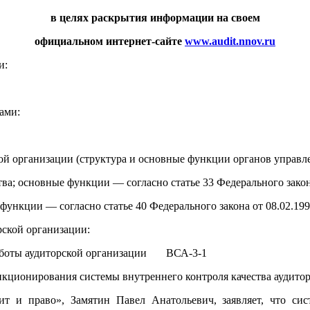
в целях раскрытия информации на своем
официальном интернет-сайте
www
.
audit
.
nnov
.
ru
и:
ами:
ой организации (структура и основные функции органов управле
; основные функции — согласно статье 33 Федерального закона
нкции — согласно статье 40 Федерального закона от 08.02.199
рской организации:
 работы аудиторской организации ВСА-3-1
нкционирования системы внутреннего контроля качества аудитор
 и право», Замятин Павел Анатольевич, заявляет, что сис