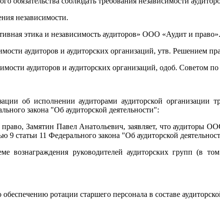
го обязательства соблюдать требования независимости аудиторо
ения независимости.
ивная этика и независимость аудиторов» ООО «Аудит и право»
симости аудиторов и аудиторских организаций, утв. Решением 
имости аудиторов и аудиторских организаций, одоб. Советом п
низации об исполнении аудиторами аудиторской организации 
льного закона "Об аудиторской деятельности":
раво, Замятин Павел Анатольевич, заявляет, что аудиторы ОО
 9 статьи 11 Федерального закона "Об аудиторской деятельност
теме вознаграждения руководителей аудиторских групп (в то
 обеспечению ротации старшего персонала в составе аудиторско