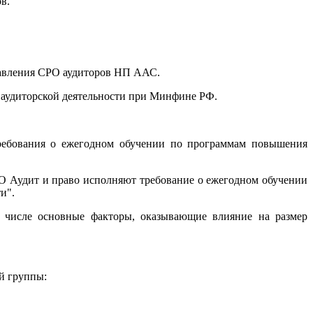
в.
.
правления СРО аудиторов НП ААС.
о аудиторской деятельности при Минфине РФ.
требования о ежегодном обучении по программам повышения
О Аудит и право исполняют требование о ежегодном обучении
и".
м числе основные факторы, оказывающие влияние на размер
й группы: