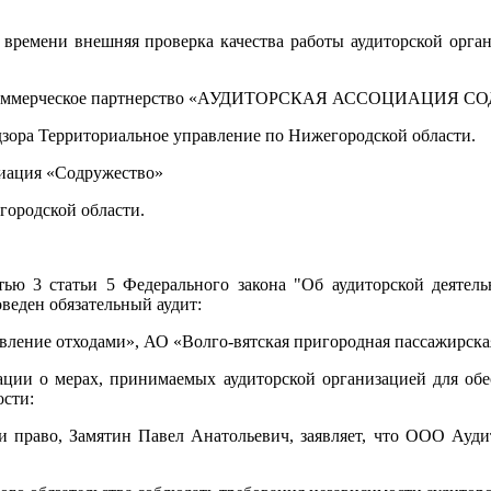
 времени внешняя проверка качества работы аудиторской орга
ров Некоммерческое партнерство «АУДИТОРСКАЯ АССОЦИАЦИЯ
дзора Территориальное управление по Нижегородской области.
циация «Содружество»
городской области.
ью 3 статьи 5 Федерального закона "Об аудиторской деятель
веден обязательный аудит:
ление отходами», АО «Волго-вятская пригородная пассажирска
зации о мерах, принимаемых аудиторской организацией для об
ости:
право, Замятин Павел Анатольевич, заявляет, что ООО Ауди