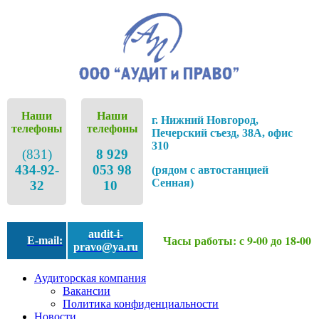
Наши
Наши
г. Нижний Новгород,
телефоны
телефоны
Печерский съезд, 38А, офис
310
(831)
8 929
434-92-
053 98
(рядом с автостанцией
Сенная)
32
10
audit-i-
Часы работы: с 9-00 до 18-00
E-mail:
pravo@ya.ru
Аудиторская компания
Вакансии
Политика конфиденциальности
Новости